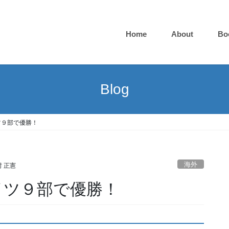
Home
About
Bo
Blog
ツ９部で優勝！
海外
 正憲
イツ９部で優勝！