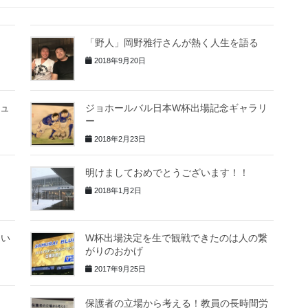
１
「野人」岡野雅行さんが熱く人生を語る
2018年9月20日
チュ
ジョホールバル日本W杯出場記念ギャラリ
ー
2018年2月23日
明けましておめでとうございます！！
2018年1月2日
てい
W杯出場決定を生で観戦できたのは人の繋
がりのおかげ
2017年9月25日
保護者の立場から考える！教員の長時間労