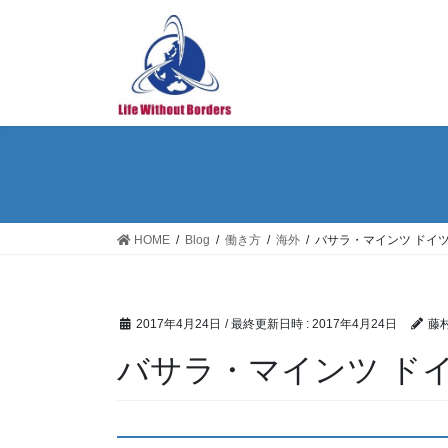
コ
ナ
ン
ビ
テ
ゲ
ン
ー
ツ
シ
へ
ョ
ス
ン
キ
に
ッ
移
プ
動
HOME
Blog
働き方
海外
バサラ・マインツ ドイ
2017年4月24日
/ 最終更新日時 :
2017年4月24日
藤村
バサラ・マインツ ド