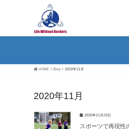
コ
ナ
ン
ビ
テ
ゲ
ン
ー
ツ
シ
へ
ョ
ス
ン
キ
に
ッ
移
プ
動
HOME
Blog
2020年11月
2020年11月
2020年11月23日
スポーツで再現性