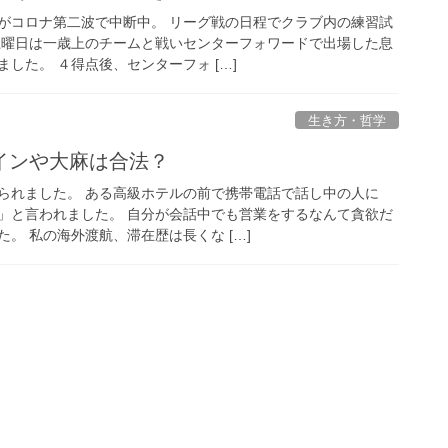
がコロナ第二波で中断中。 リーグ戦の日程でクラブ内の練習試
土曜日は一歳上のチームと戦いセンターフォワードで出場した息
した。 ４得点後、センターフォ […]
生き方・哲学
インや大麻は合法？
られました。 ある高級ホテルの前で携帯電話で話し中の人に
」と言われました。 自分が会話中でも営業をするなんて貪欲だ
。 私の海外渡航、滞在歴は長くな […]