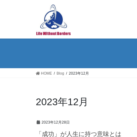
コ
ナ
ン
ビ
テ
ゲ
ン
ー
ツ
シ
へ
ョ
ス
ン
キ
に
ッ
移
プ
動
HOME
Blog
2023年12月
2023年12月
2023年12月28日
「成功」が人生に持つ意味とは