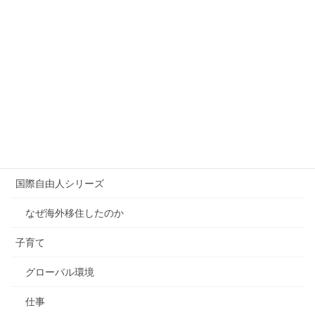
日本
就職
独立・起業
海外
就職
独立
国際自由人シリーズ
なぜ海外移住したのか
子育て
グローバル環境
仕事